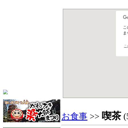
こ
ま
こ
喫茶
お食事
>>
(