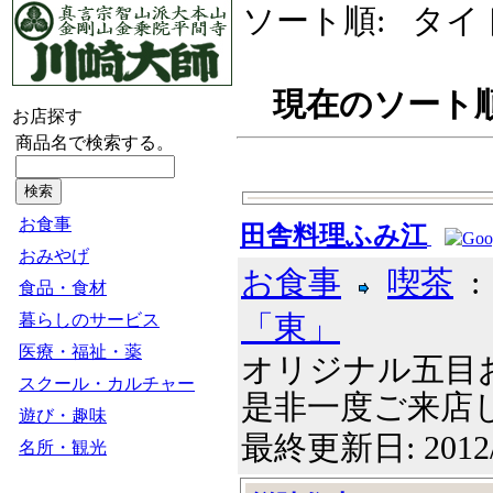
ソート順: タイト
現在のソート順
お店探す
商品名で検索する。
お食事
田舎料理ふみ江
おみやげ
お食事
喫茶
食品・食材
「東」
暮らしのサービス
医療・福祉・薬
オリジナル五目
スクール・カルチャー
是非一度ご来店して
遊び・趣味
最終更新日: 2012
名所・観光