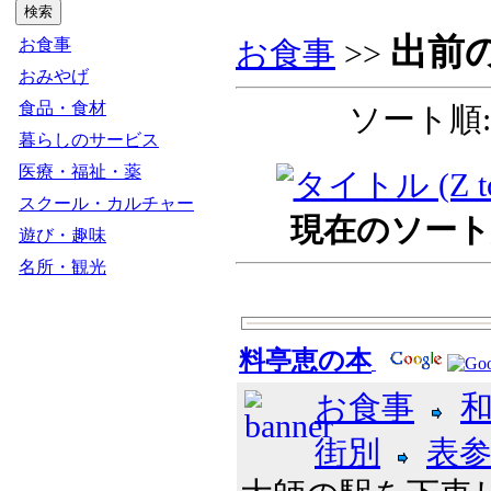
出前
お食事
お食事
>>
おみやげ
食品・食材
ソート順:
暮らしのサービス
医療・福祉・薬
スクール・カルチャー
現在のソート順
遊び・趣味
名所・観光
料亭恵の本
お食事
街別
表