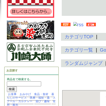
カテゴリTOP
|
カテゴリ一覧
|
G
ランダムジャンプ
お店探す
商品名で検索する。
お食事
おみやげ
食品・食材
暮
らしのサービス
医療・福祉・薬
ス
クール・カルチャー
遊び・趣味
名
所・観光