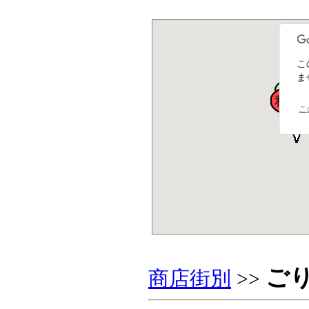
こ
ま
こ
ご
商店街別
>>