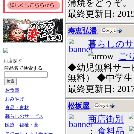
蒲焼をどうぞ。 当
最終更新日: 2019
寿恵弘湯
暮らしのサ
ご
お店探す
◆幼児無料サー
商品名で検索する。
無料） ◆中学生１０
最終更新日: 2017
お食事
おみやげ
松坂屋
食品・食材
暮らしのサービス
商店街別
医療・福祉・薬
:
食料品
スクール・カルチャー