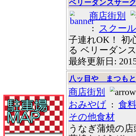
ベリーダンスサークル 
商店街別
:
スクー
子連れOK！ 
る ベリーダンスサ
最終更新日: 2015
八ッ目や まつも
商店街別
おみやげ
:
食
その他食材
うなぎ蒲焼の店