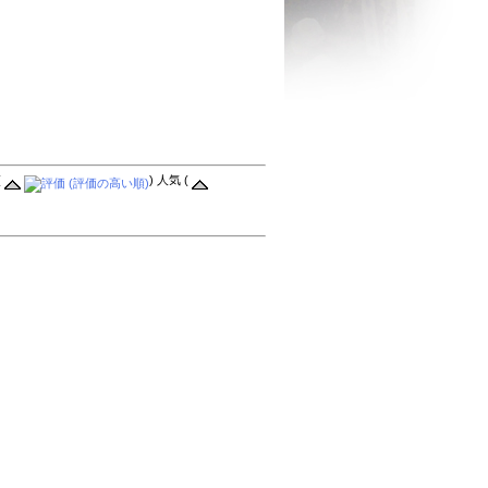
(
) 人気 (
読み込まれ
OK