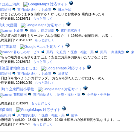
そば処三河家
商店街別
東門前駅通り
:
お食事
日本そば
そばとうどんのうまさを演出する！ ゆったりとお食事を 店内はゆったり ...
終更新日: 2012/8/11
もっと詳しく
焼肉 大昌園
お食事
焼肉
:
商店街別
東門前駅通り
最高品質の黒毛和牛をリーズナブルな価格で！！ 1980年の創業以来、 お客 ...
終更新日: 2015/11/12
もっと詳しく
東門前薬局
暮らしのサービス
薬局・化粧品
:
医療・福祉・薬
薬局
:
商店街別
どちらの処方せんも承ります 正しく安全にお薬をお飲みいただけるように ...
終更新日: 2012/8/12
もっと詳しく
居酒屋 網地島(あじしま)
商店街別
東門前駅通り
:
お食事
居酒屋
今日は何を食べようか 海鮮サラダ、 おなかを満たしたい方にはらーめん ...
終更新日: 2016/10/30
もっと詳しく
川崎市立東門前小学校
商店街別
東門前駅通り
:
医療・福祉・薬
小学校・中学校
終更新日: 2012/9/1
もっと詳しく
阿保歯科
商店街別
東門前駅通り
:
医療・福祉・薬
歯科
療時間 午前9:00～13:00 午後15:00～19:00 土曜日のみ診察時間が異なります。 ...
終更新日: 2012/7/23
もっと詳しく