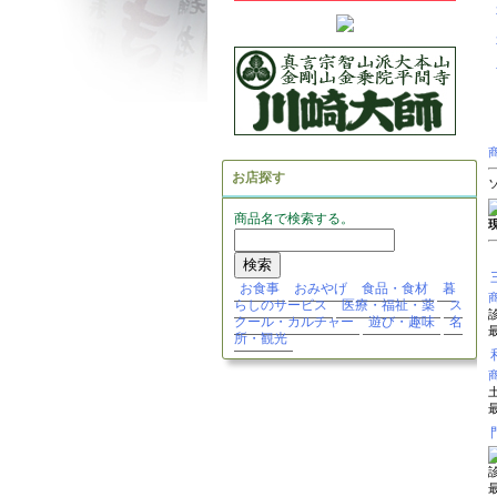
お店探す
商品名で検索する。
お食事
おみやげ
食品・食材
暮
らしのサービス
医療・福祉・薬
ス
診
クール・カルチャー
遊び・趣味
名
最
所・観光
土
最
診
最