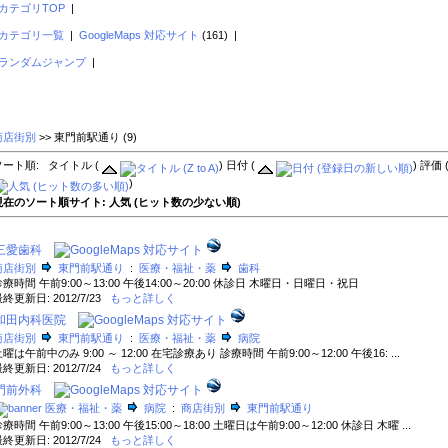
カテゴリTOP
|
カテゴリ一覧
|
GoogleMaps 対応サイト
(161) |
ランダムジャンプ
|
商店街別
>>
東門前駅通り
(9)
ソート順: タイトル (
) 日付 (
) 評価 
このページでは Google マップが正しく
)
ませんでした。
現在のソート順サイト: 人気 (ヒット数の少ない順)
このウェブサイトの所有者ですか？
三愛歯科
商店街別
東門前駅通り
:
医療・福祉・薬
歯科
療時間 午前9:00～13:00 午後14:00～20:00 休診日 木曜日・日曜日・祝日
終更新日: 2012/7/23
もっと詳しく
和田内科医院
商店街別
東門前駅通り
:
医療・福祉・薬
病院
曜は午前中のみ 9:00 ～ 12:00 在宅診療あり 診療時間 午前9:00～12:00 午後16: ...
終更新日: 2012/7/24
もっと詳しく
門前外科
医療・福祉・薬
病院
:
商店街別
東門前駅通り
療時間 午前9:00～13:00 午後15:00～18:00 土曜日は午前9:00～12:00 休診日 木曜 ...
終更新日: 2012/7/24
もっと詳しく