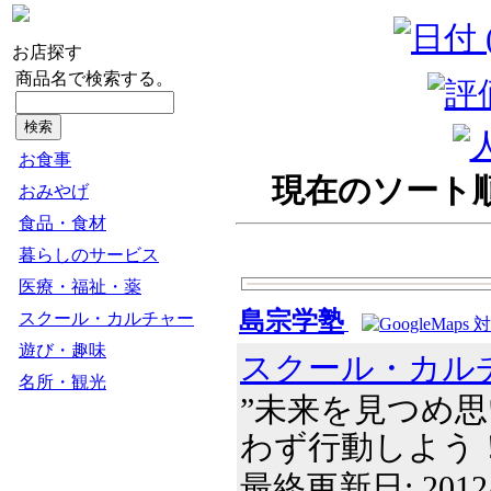
お店探す
商品名で検索する。
お食事
現在のソート順
おみやげ
食品・食材
暮らしのサービス
医療・福祉・薬
島宗学塾
スクール・カルチャー
遊び・趣味
スクール・カル
名所・観光
”未来を見つめ
わず行動しよう！” 
最終更新日: 2012