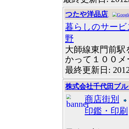
つたや洋品店
暮らしのサービ
野
大師線東門前駅
かって１００メート
最終更新日: 2012
株式会社千代田ブル
商店街別
印鑑・印刷