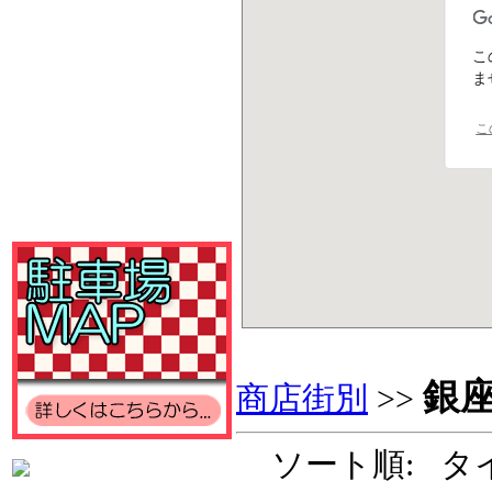
こ
ま
こ
銀
商店街別
>>
ソート順: タ