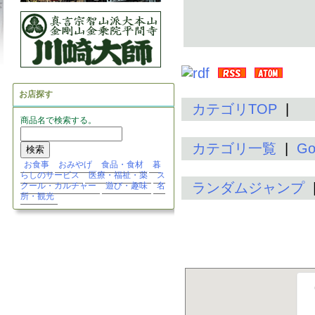
お店探す
カテゴリTOP
|
商品名で検索する。
カテゴリ一覧
|
G
お食事
おみやげ
食品・食材
暮
らしのサービス
医療・福祉・薬
ス
ランダムジャンプ
クール・カルチャー
遊び・趣味
名
所・観光