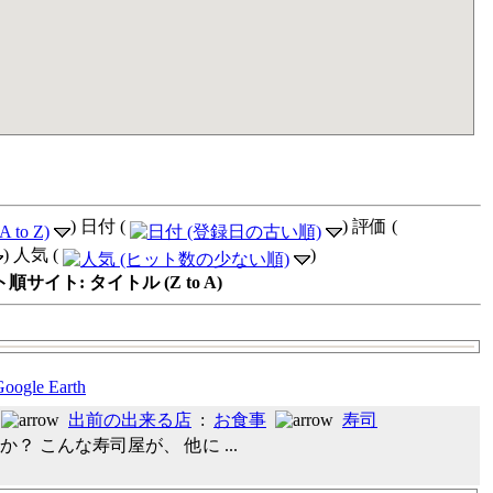
) 日付 (
) 評価 (
) 人気 (
)
サイト: タイトル (Z to A)
出前の出来る店
:
お食事
寿司
 こんな寿司屋が、 他に ...