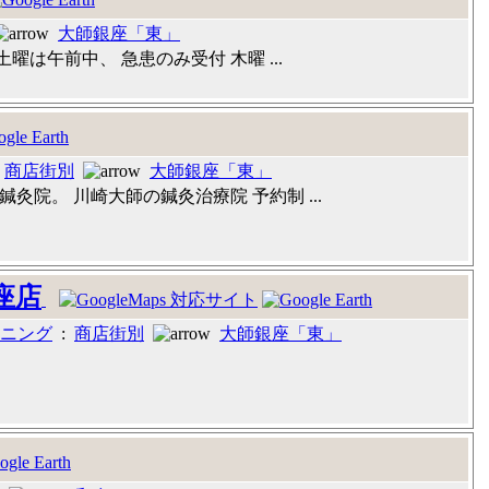
大師銀座「東」
30 土曜は午前中、 急患のみ受付 木曜 ...
:
商店街別
大師銀座「東」
灸院。 川崎大師の鍼灸治療院 予約制 ...
座店
ニング
:
商店街別
大師銀座「東」