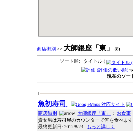
大師銀座「東」
商店街別
>>
(8)
ソート順: タイトル (
現在のソート順
魚初寿司
商店街別
大師銀座「東」
:
お食事
貴女男は寿司屋のカウンターで何を食べますか？
最終更新日: 2012/8/23
もっと詳しく