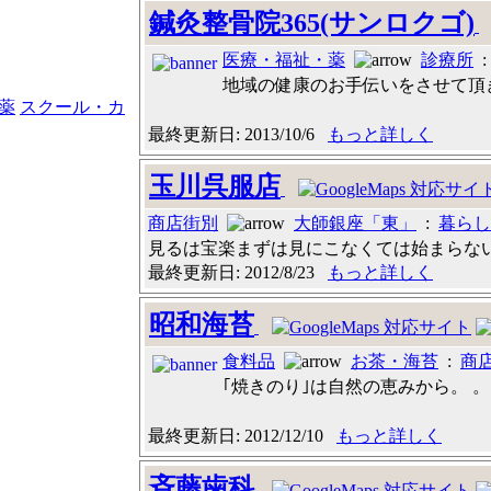
鍼灸整骨院365(サンロクゴ)
医療・福祉・薬
診療所
地域の健康のお手伝いをさせて頂き
薬
スクール・カ
最終更新日: 2013/10/6
もっと詳しく
玉川呉服店
商店街別
大師銀座「東」
:
暮らし
見るは宝楽まずは見にこなくては始まらない 大
最終更新日: 2012/8/23
もっと詳しく
昭和海苔
食料品
お茶・海苔
:
商
｢焼きのり｣は自然の恵みから。 。 
最終更新日: 2012/12/10
もっと詳しく
斉藤歯科