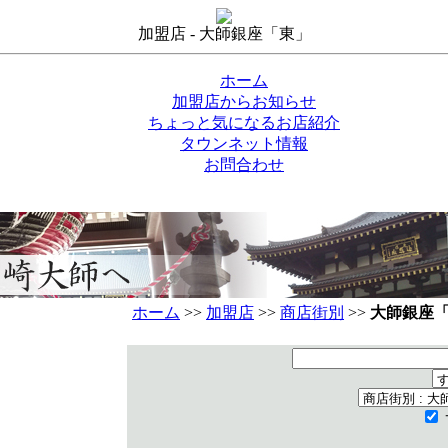
加盟店 - 大師銀座「東」
ホーム
加盟店からお知らせ
ちょっと気になるお店紹介
タウンネット情報
お問合わせ
ホーム
>>
加盟店
>>
商店街別
>>
大師銀座