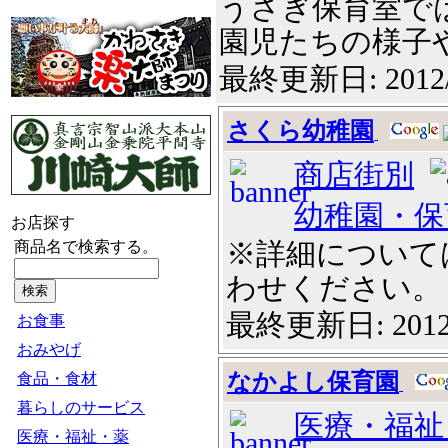
うさぎ保育室で
園児たちの様子や園
最終更新日: 2012
さくら幼稚園
商店街別
幼稚園・保
お店探す
※詳細について
商品名で検索する。
わせください。
最終更新日: 2012
お食事
おみやげ
なかよし保育園
食品・食材
暮らしのサービス
医療・福祉
医療・福祉・薬