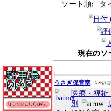
ソート順: タ
現在のソート
うさぎ保育室
医療・福祉
別