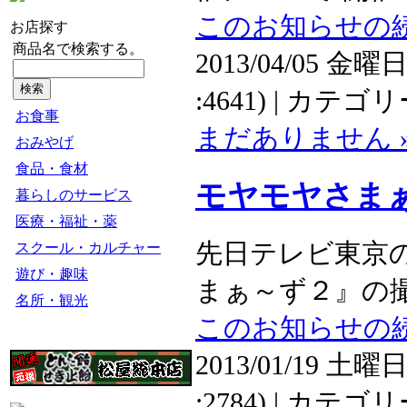
このお知らせの続
お店探す
商品名で検索する。
2013/04/05 金曜日
:4641) | カテゴ
お食事
まだありません 
おみやげ
食品・食材
モヤモヤさま
暮らしのサービス
医療・福祉・薬
先日テレビ東京
スクール・カルチャー
遊び・趣味
まぁ～ず２』の撮
名所・観光
このお知らせの続
2013/01/19 土曜日
:2784) | カテゴ