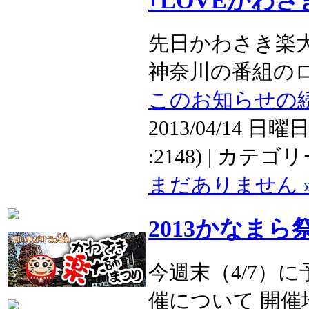
｢LOVEかわさき
先日かわさき楽大
神奈川の番組のロケ
このお知らせの続
2013/04/14 日曜日
:2148) | カテゴ
まだありません 
2013かなま
今週末（4/7）に
催について 開催地で