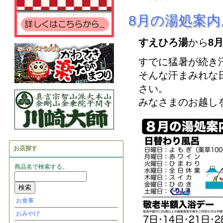
8月の湯処案内
すえひろ湯
から
8
すでに猛暑が続き
そんな汗まみれな
さい。
みなさまのお越し
お店探す
商品名で検索する。
お食事
おみやげ