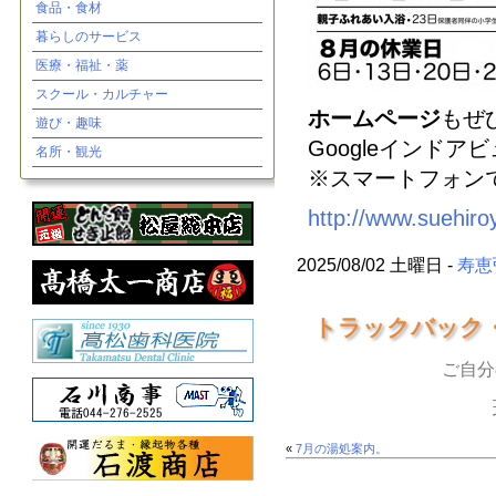
食品・食材
暮らしのサービス
医療・福祉・薬
スクール・カルチャー
ホームページ
もぜ
遊び・趣味
Googleインド
名所・観光
※スマートフォンで
http://www.suehiro
2025/08/02 土曜日 -
寿恵
トラックバック
ご自分
«
7月の湯処案内。