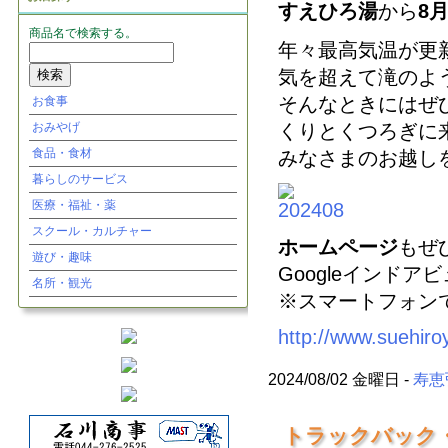
すえひろ湯
から
8
商品名で検索する。
年々最高気温が更
気を超えて滝のよ
そんなときにはぜ
お食事
くりとくつろぎに
おみやげ
食品・食材
みなさまのお越し
暮らしのサービス
医療・福祉・薬
スクール・カルチャー
ホームページ
もぜ
遊び・趣味
Googleインド
名所・観光
※スマートフォンで
http://www.suehiro
2024/08/02 金曜日 -
寿恵
トラックバック