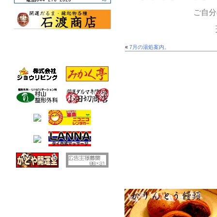
ご自分
«
7月の湯処案内。